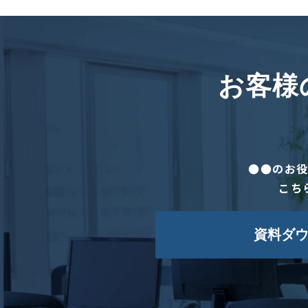
お客様
●●のお
こち
資料ダ