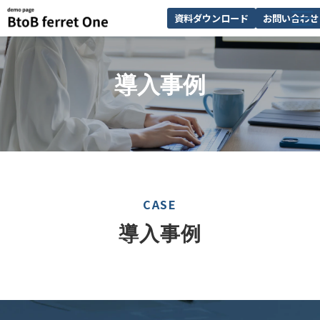
資料ダウンロード
お問い合わせ
サービス一覧
導入事例
選ばれる理由
解決できる課題
導入事例
セミナー
お知らせ
CASE
導入事例