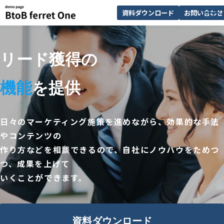
資料ダウンロード
お問い合わせ
サービス一覧
リード獲得の
選ばれる理由
解決できる課題
機能
を提供
導入事例
セミナー
日々のマーケティング施策を進めながら、効果的な手法
やコンテンツの
お知らせ
作り方などを相談できるので、自社にノウハウをためつ
つ、成果を上げて
いくことができます。
資料ダウンロード